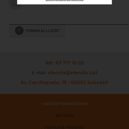
Arxiu adjunt
TORNAR AL LLISTAT
93 717 10 02
Telf.:
atendis@atendis.cat
E-mail:
Av. Can Roqueta, 1E · 08202 Sabadell
FUNDACIÓ PRIVADA ATENDIS
AVÍS LEGAL
POLÍTICA DE PRIVACITAT