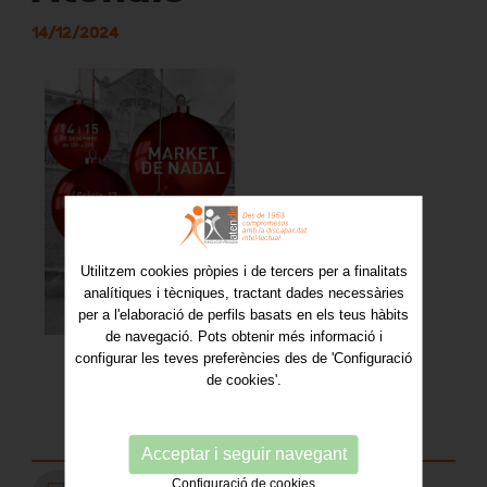
14/12/2024
Utilitzem cookies pròpies i de tercers per a finalitats
analítiques i tècniques, tractant dades necessàries
per a l'elaboració de perfils basats en els teus hàbits
de navegació. Pots obtenir més informació i
configurar les teves preferències des de 'Configuració
de cookies'.
Acceptar i seguir navegant
Configuració de cookies