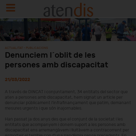
ACTUALITAT - PUBLICACIONS
Denunciem l´oblit de les
persones amb discapacitat
21/03/2022
A través de DINCAT i conjuntament, 34 entitats del sector que
aten a persones amb discapacitat, hem signat un article per
denunciar públicament l'infrafinançament que patim, demanant
mesures urgents i que són inajornables.
Han passat ja dos anys des que el conjunt de la societat i les
entitats que acompanyem i donem suport a les persones amb
discapacitat ens arremangàvem i lluitàvem a contracorrent per
esmorteir el terrible cop d'una pandèmia sense precedents. En