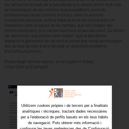
les setmanes inicials de la pandèmia ens vàrem sentir molt sols
en l’assumpció de les nostres responsabilitats, però els
professionals de les nostres entitats, amb un enorme
compromís personal, amb la implicació de les comunitats on
treballem i amb el suport de les famílies que són l’origen del
nostre moviment, ens vàrem mantenir al peu del canó. Ja vàrem
dir, aleshores, que plovia sobre mullat i que la pandèmia
impactava greument en un sector social que venia arrossegant
des de feia de més d’una dècada un gravíssim problema
d’infrafinançament.
Podeu llegir l'article sencer, en el següent enllaç:
https://bit.ly/3JwhgHC
Utilitzem cookies pròpies i de tercers per a finalitats
analítiques i tècniques, tractant dades necessàries
per a l'elaboració de perfils basats en els teus hàbits
de navegació. Pots obtenir més informació i
configurar les teves preferències des de 'Configuració