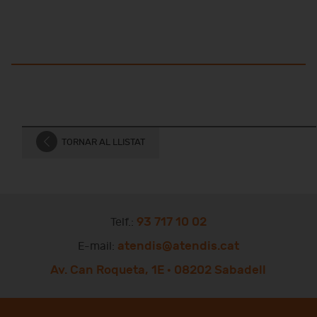
TORNAR AL LLISTAT
93 717 10 02
Telf.:
atendis@atendis.cat
E-mail:
Av. Can Roqueta, 1E · 08202 Sabadell