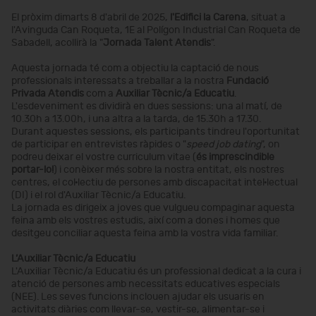
El pròxim dimarts 8 d'abril de 2025,
l'Edifici la Carena
, situat a
l'Avinguda Can Roqueta, 1E al Polígon Industrial Can Roqueta de
Sabadell, acollirà la "
Jornada Talent Atendis
".
Aquesta jornada té com a objectiu la captació de nous
professionals interessats a treballar a la nostra
Fundació
Privada Atendis
com a
Auxiliar Tècnic/a Educatiu
.
L'esdeveniment es dividirà en dues sessions: una al matí, de
10.30h a 13.00h, i una altra a la tarda, de 15.30h a 17.30.
Durant aquestes sessions, els participants tindreu l'oportunitat
de participar en entrevistes ràpides o "
speed job dating
", on
podreu deixar el vostre curriculum vitae (
és imprescindible
portar-lo!
) i conèixer més sobre la nostra entitat, els nostres
centres, el col·lectiu de persones amb discapacitat intel·lectual
(DI) i el rol d'Auxiliar Tècnic/a Educatiu.
La jornada es dirigeix a joves que vulgueu compaginar aquesta
feina amb els vostres estudis, així com a dones i homes que
desitgeu conciliar aquesta feina amb la vostra vida familiar.
L’Auxiliar Tècnic/a Educatiu
L'Auxiliar Tècnic/a Educatiu és un professional dedicat a la cura i
atenció de persones amb necessitats educatives especials
(NEE). Les seves funcions inclouen ajudar els usuaris en
activitats diàries com llevar-se, vestir-se, alimentar-se i