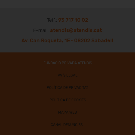
93 717 10 02
Telf.:
atendis@atendis.cat
E-mail:
Av. Can Roqueta, 1E · 08202 Sabadell
FUNDACIÓ PRIVADA ATENDIS
AVÍS LEGAL
POLÍTICA DE PRIVACITAT
POLÍTICA DE COOKIES
MAPA WEB
CANAL DENÚNCIES