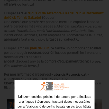
Enguany encara més
especial
per nosaltres, al commemorar els
60 anys
de l’entitat
El sopar serà el
dijous 21 de setembre
a les
20:30h
al
Restaurant
del Club Tennis Sabadell
(Cooper)
Una ocasió que pretén ser principalment un
espai de trobada
entre persones més vinculades a Atendis (
familiars – persones
ateses, treballadors, socis i col·laboradors, voluntaris)
i les
institucions, entitats, teixit empresarial i comercial de la Ciutat,
apropant
i fent més visible la
tasca
i el
col·lectiu.
El sopar, amb un
preu de 50€
, té també un component
solidari
per aconseguir
recursos econòmics
que permeti fer inversions
necessàries als centres.
El
destí
d’aquest any és la
compra d’equipament tècnic
(
grues,
llits, cadires de bany...)
Per més informació i reserves! -
atendis@atendis.cat
-
Whatsapp 682 101 667 - Telf: 93 717 10 02.
Obertes Aportacions Fila 0
ES89 0081 0900 8900 0520 1727 o
Bizum (01270)
Utilitzem cookies pròpies i de tercers per a finalitats
analítiques i tècniques, tractant dades necessàries
per a l'elaboració de perfils basats en els teus hàbits