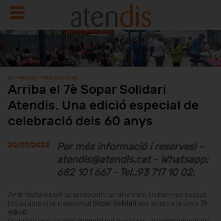
ACTUALITAT - PUBLICACIONS
Arriba el 7è Sopar Solidari
Atendis. Una edició especial de
celebració dels 60 anys
20/07/2023
Per més informació i reserves! -
atendis@atendis.cat - Whatsapp:
682 101 667 - Tel.:93 717 10 02.
Amb molta il·lusió us proposem, un any més, trobar-nos passat
l’estiu amb el ja tradicional
Sopar Solidari
que arriba a la seva
7è
edició.