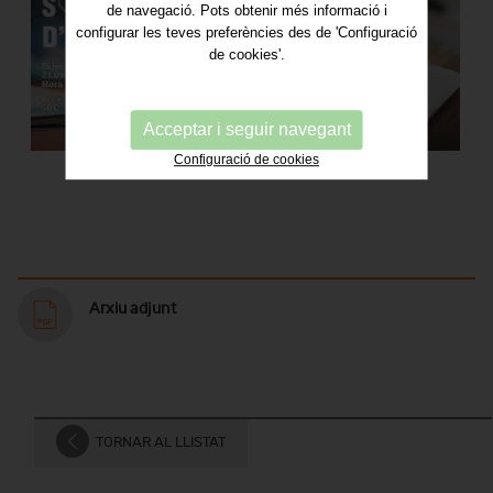
de navegació. Pots obtenir més informació i
configurar les teves preferències des de 'Configuració
de cookies'.
Acceptar i seguir navegant
Configuració de cookies
Arxiu adjunt
TORNAR AL LLISTAT