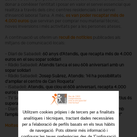
donar a conèixer l'entitat i posar en valor el servei essencial que
realitza a través dels cinc centres residencials i el servei
d'inserció laboral Taina. A més,
es van poder recaptar més de
4.000 euros
que serviran per comprar nou material tècnic,
noves inversions i més activitats per a les persones ateses.
A continuació us oferim un
recull de notícies
publicades als
mitjans de comunicació locals:
- Diari de Sabadell:
60 anys d’Atendis, que recapta més de 4.000
euros en el seu sopar solidari
- Ràdio Sabadell:
Atendis tanca el seu 60è aniversari amb un
sopar solidari
- Ràdio Sabadell:
Josep Suàrez, Atendis: 'Hi ha possibilitats
d'ampliar el centre de Can Roqueta'
- iSabadell:
Atendis, que clou el 60è aniversari, recapta 4.000
euros en el seu sopar solidari
- TV Sabadell-Vallès:
Josep Manuel Suàrez: “Un dels objectius és
superar el nombre de recaptació de l’any passat”
- Diari de Sabadell:
Atendis celebra el setè sopar solidari amb
Utilitzem cookies pròpies i de tercers per a finalitats
l’ampliació de les instal·lacions sobre la taula: “És necessari”
analítiques i tècniques, tractant dades necessàries
per a l'elaboració de perfils basats en els teus hàbits
Moltes gràcies
a tothom qui ho ha fet possible!
de navegació. Pots obtenir més informació i
configurar les teves preferències des de 'Configuració