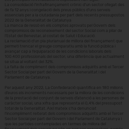
La consolidació l’infrafinançament crònic d’un sector ofegat des
de fa 12 anys i congelació dels preus públics d’uns serveis
essencials per a la ciutadania per part dels recents pressupostos
2022 de la Generalitat de Catalunya
La manca de ressò en els comptes aprovats pel Govern dels
compromisos de reconeixement del sector Social com a pilar de
l’Estat del Benestar, al costat de Salut i Educació.
La reclamació d’un pla plurianual de millora del finançament que
permeti trencar el greuge comparatiu amb la funció pública i
avançar cap a l’equiparació de les condicions laborals dels
100.400 professionals del sector; una diferència que actualment
se situa al voltant del 32%.
La falta de compliment dels compromisos adquirits amb el Tercer
Sector Social per part del Govern de la Generalitat i del
Parlament de Catalunya.
Per aquest any 2022, La Confederació quantifica en 180 milions
d’euros els increments necessaris per la millora de les condicions
de la prestació del conjunt de serveis d’atenció a les persones de
caràcter social, una xifra que representa el 0,4% del pressupost
total de la Generalitat. Així mateix s'ha denunciat
l’incompliment reiterat dels compromisos adquirits amb el Tercer
Sector Social per part del Govern i del Parlament de Catalunya i
que les partides contemplades en termes de millora del