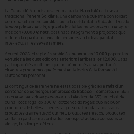
d’aconseguir més suport que mai.
La Fundació Atendis posa en marxa la
14a edició
de la seva
tradicional
Panera Solidària
, una campanya que s’ha consolidat
com una cita imprescindible per a la solidaritat a Sabadell. Des de
la seva primera edició, aquesta iniciativa ha aconseguit recaptar
més de
170.000
€ nets
, destinats íntegrament a projectes que
milloren la qualitat de vida de persones amb discapacitat
intel·lectual i les seves famílies.
Aquest 2025, el repte és ambiciós:
superar les 10.000 paperetes
venudes a les dues edicions anteriors i arribar a les 12.000
. Cada
participació és molt més que un número: és una aportació
directa a programes que fomenten la inclusió, la formació i
l’autonomia personal.
El contingut de la Panera ha estat possible gràcies a
més d’un
centenar de comerços i empreses de Sabadell i comarca
, i inclou
un creuer per a dues persones, un televisor de 55”, un robot de
cuina, xecs regal de 300 € i dotzenes de regals que inclouen
productes de bellesa i benestar personal, moda i accessoris,
productes d’alimentació gurmet, productes frescos, productes
de fleca i pastisseria, entrades per espectacles, accessoris de
viatge, i un llarg etcètera.