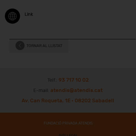
Link
TORNAR AL LLISTAT
93 717 10 02
Telf.:
atendis@atendis.cat
E-mail:
Av. Can Roqueta, 1E · 08202 Sabadell
FUNDACIÓ PRIVADA ATENDIS
AVÍS LEGAL